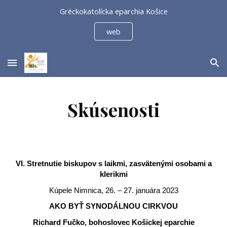
Gréckokatolícka eparchia Košice
Skip to main content
Skip to navigation
web
Skúsenosti
VI. Stretnutie biskupov s laikmi, zasvätenými osobami a
klerikmi
Kúpele Nimnica, 26. – 27. januára 2023
AKO BYŤ SYNODÁLNOU CIRKVOU
Richard Fučko, bohoslovec Košickej eparchie