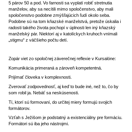
5 párov 50 a pod. Vo farnosti sa vyplatí robiť stretnutia
manželov, aby sa necítili mimo spoločenstvo, aby mali
spoločenstvo podobne zmýšľajúcich ľudí okolo seba.
Podobne sú na tom kňazské manželstvá, pretože úskalia i
radosti takého života pochopí v úplnosti len iný kňazský
manželský pár. Niektorí aj v katolíckych kruhoch vnímali
„stigmu“ z väčšieho počtu detí.
Zopár viet zo spoločnej záverečnej reflexie v Kursalóne:
Komunikácia primeraná a zároveň kompetentná.
Prijímať človeka v komplexnosti.
Zverovať zodpovednosť, aj keď to bude iné, než to, čo by
som robil ja. Nebáť sa neskúsenosti.
Tí, ktorí sú formovaní, do určitej miery formujú svojich
formátorov.
Vzťah s Ježišom je podstatný a existenciálny pre formáciu.
Formátori sú iba jeho nástrojmi.