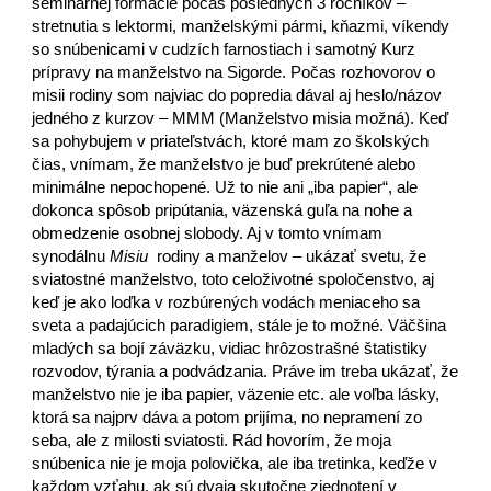
seminárnej formácie počas posledných 3 ročníkov –
stretnutia s lektormi, manželskými pármi, kňazmi, víkendy
so snúbenicami v cudzích farnostiach i samotný Kurz
prípravy na manželstvo na Sigorde. Počas rozhovorov o
misii rodiny som najviac do popredia dával aj heslo/názov
jedného z kurzov – MMM (Manželstvo misia možná). Keď
sa pohybujem v priateľstvách, ktoré mam zo školských
čias, vnímam, že manželstvo je buď prekrútené alebo
minimálne nepochopené. Už to nie ani „iba papier“, ale
dokonca spôsob pripútania, väzenská guľa na nohe a
obmedzenie osobnej slobody. Aj v tomto vnímam
synodálnu
Misiu
rodiny a manželov – ukázať svetu, že
sviatostné manželstvo, toto celoživotné spoločenstvo, aj
keď je ako loďka v rozbúrených vodách meniaceho sa
sveta a padajúcich paradigiem, stále je to možné. Väčšina
mladých sa bojí záväzku, vidiac hrôzostrašné štatistiky
rozvodov, týrania a podvádzania. Práve im treba ukázať, že
manželstvo nie je iba papier, väzenie etc. ale voľba lásky,
ktorá sa najprv dáva a potom prijíma, no nepramení zo
seba, ale z milosti sviatosti. Rád hovorím, že moja
snúbenica nie je moja polovička, ale iba tretinka, keďže v
každom vzťahu, ak sú dvaja skutočne zjednotení v