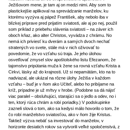
Ježišovom mene, je tam aj on medzi nimi. Aby som to
plastickejšie aplikoval na sprevádzanie manželov, ku
ktorému vyzýva aj pápež František, aby nebolo iba v
blízkej príprave pred prijatím sviatosti, ale aj po nej, použil
som príklad z priebehu slávenia sviatosti – na záver ich
oboch kňaz, ako alter Christos, vyvádza z chrámu. No
nemá ich priviesť ku dverám a samých dvoch nechať
stratených vo svete, stále má v nich oživovať to
povedomie, že vo vzťahu sú traja. Je jeho úlohou
osvetľovať zmysel slov apoštolského listu Efezanom, že
tajomstvo pripútania muža k žene sa rovná vzťahu Krista a
Cirkvi, lásky až do krajnosti. Už si nepamätám, kto na to
nadviazal, ale ukázal na rôzne úlohy Ježiša v každom
vzťahu – buď je v ňom ako Učiteľ, alebo ho pribíjame na
kríž, prípadne je už mŕtvy v hrobe. (Podobne sa dá nájsť
viac paralel – obsluhujúci, starajúci sa o jedlo a odev, no i
ten, ktorý rúca chrám a robí poriadky.) V podskupinke
zazneli slová o tom, ako sa kedysi málo hovorilo o tom, že
čo robí manželstvo sviatosťou, ako v ňom žije Kristus.
Taktiež výzva nebáť sa investovať do manželov, v
horizonte desiatich rokov sa vytvorili veľké spoločenstvá, z