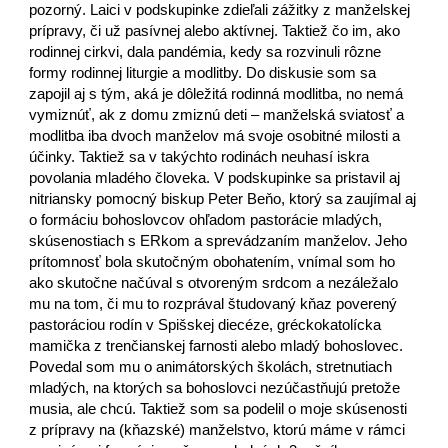
pozorný. Laici v podskupinke zdieľali zážitky z manželskej
prípravy, či už pasívnej alebo aktívnej. Taktiež čo im, ako
rodinnej cirkvi, dala pandémia, kedy sa rozvinuli rôzne
formy rodinnej liturgie a modlitby. Do diskusie som sa
zapojil aj s tým, aká je dôležitá rodinná modlitba, no nemá
vymiznúť, ak z domu zmiznú deti – manželská sviatosť a
modlitba iba dvoch manželov má svoje osobitné milosti a
účinky. Taktiež sa v takýchto rodinách neuhasí iskra
povolania mladého človeka. V podskupinke sa pristavil aj
nitriansky pomocný biskup Peter Beňo, ktorý sa zaujímal aj
o formáciu bohoslovcov ohľadom pastorácie mladých,
skúsenostiach s ERkom a sprevádzaním manželov. Jeho
prítomnosť bola skutočným obohatením, vnímal som ho
ako skutočne načúval s otvoreným srdcom a nezáležalo
mu na tom, či mu to rozprával študovaný kňaz poverený
pastoráciou rodín v Spišskej diecéze, gréckokatolícka
mamička z trenčianskej farnosti alebo mladý bohoslovec.
Povedal som mu o animátorských školách, stretnutiach
mladých, na ktorých sa bohoslovci nezúčastňujú pretože
musia, ale chcú. Taktiež som sa podelil o moje skúsenosti
z prípravy na (kňazské) manželstvo, ktorú máme v rámci