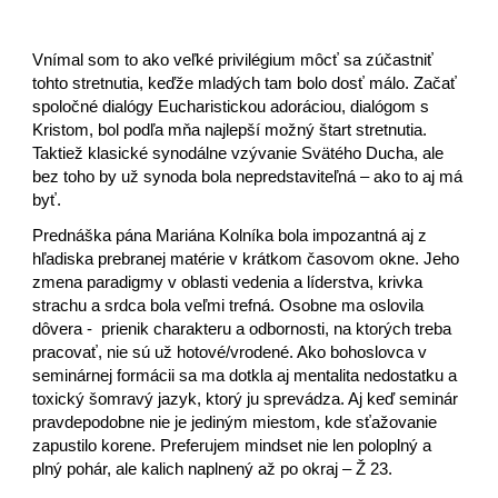
Vnímal som to ako veľké privilégium môcť sa zúčastniť
tohto stretnutia, keďže mladých tam bolo dosť málo. Začať
spoločné dialógy Eucharistickou adoráciou, dialógom s
Kristom, bol podľa mňa najlepší možný štart stretnutia.
Taktiež klasické synodálne vzývanie Svätého Ducha, ale
bez toho by už synoda bola nepredstaviteľná – ako to aj má
byť.
Prednáška pána Mariána Kolníka bola impozantná aj z
hľadiska prebranej matérie v krátkom časovom okne. Jeho
zmena paradigmy v oblasti vedenia a líderstva, krivka
strachu a srdca bola veľmi trefná. Osobne ma oslovila
dôvera - prienik charakteru a odbornosti, na ktorých treba
pracovať, nie sú už hotové/vrodené. Ako bohoslovca v
seminárnej formácii sa ma dotkla aj mentalita nedostatku a
toxický šomravý jazyk, ktorý ju sprevádza. Aj keď seminár
pravdepodobne nie je jediným miestom, kde sťažovanie
zapustilo korene. Preferujem mindset nie len poloplný a
plný pohár, ale kalich naplnený až po okraj – Ž 23.