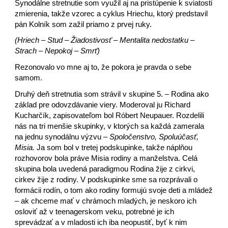
Synodálne stretnutie som využil aj na pristúpenie k sviatosti
zmierenia, takže vzorec a cyklus Hriechu, ktorý predstavil
pán Kolník som zažil priamo z prvej ruky.
(Hriech – Stud – Žiadostivosť – Mentalita nedostatku –
Strach – Nepokoj – Smrť)
Rezonovalo vo mne aj to, že pokora je pravda o sebe
samom.
Druhý deň stretnutia som strávil v skupine 5. – Rodina ako
základ pre odovzdávanie viery. Moderoval ju Richard
Kucharčík, zapisovateľom bol Róbert Neupauer. Rozdelili
nás na tri menšie skupinky, v ktorých sa každá zamerala
na jednu synodálnu výzvu –
Spoločenstvo, Spoluúčasť,
Misia.
Ja som bol v tretej podskupinke, takže náplňou
rozhovorov bola práve Misia rodiny a manželstva. Celá
skupina bola uvedená paradigmou Rodina žije z cirkvi,
cirkev žije z rodiny. V podskupinke sme sa rozprávali o
formácii rodín, o tom ako rodiny formujú svoje deti a mládež
– ak chceme mať v chrámoch mladých, je neskoro ich
osloviť až v teenagerskom veku, potrebné je ich
sprevádzať a v mladosti ich iba neopustiť, byť k nim